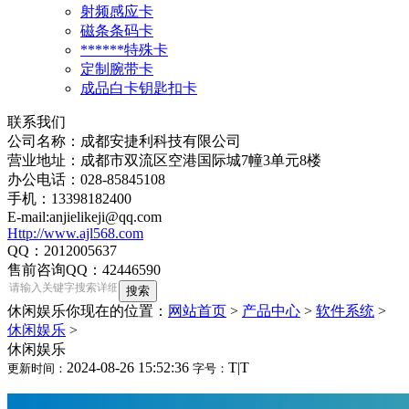
射频感应卡
磁条条码卡
******特殊卡
定制腕带卡
成品白卡钥匙扣卡
联系我们
公司名称：成都安捷利科技有限公司
营业地址：成都市双流区空港国际城7幢3单元8楼
办公电话：028-85845108
手机：13398182400
E-mail:anjielikeji@qq.com
Http://www.ajl568.com
QQ：2012005637
售前咨询QQ：42446590
休闲娱乐
你现在的位置：
网站首页
>
产品中心
>
软件系统
>
休闲娱乐
>
休闲娱乐
2024-08-26 15:52:36
T
|
T
更新时间：
字号：