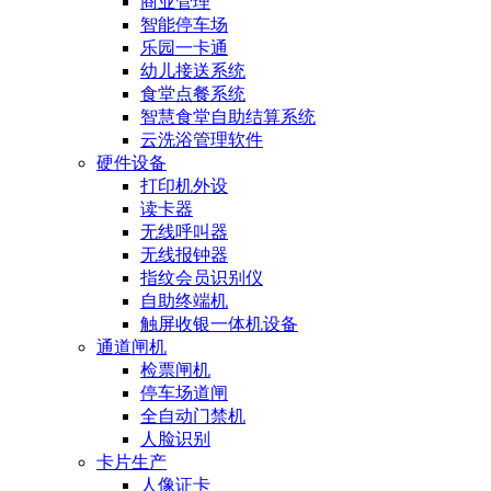
商业管理
智能停车场
乐园一卡通
幼儿接送系统
食堂点餐系统
智慧食堂自助结算系统
云洗浴管理软件
硬件设备
打印机外设
读卡器
无线呼叫器
无线报钟器
指纹会员识别仪
自助终端机
触屏收银一体机设备
通道闸机
检票闸机
停车场道闸
全自动门禁机
人脸识别
卡片生产
人像证卡