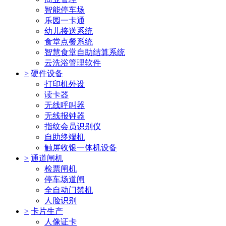
智能停车场
乐园一卡通
幼儿接送系统
食堂点餐系统
智慧食堂自助结算系统
云洗浴管理软件
>
硬件设备
打印机外设
读卡器
无线呼叫器
无线报钟器
指纹会员识别仪
自助终端机
触屏收银一体机设备
>
通道闸机
检票闸机
停车场道闸
全自动门禁机
人脸识别
>
卡片生产
人像证卡