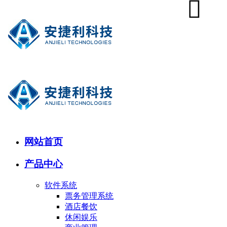
网站首页
产品中心
软件系统
票务管理系统
酒店餐饮
休闲娱乐