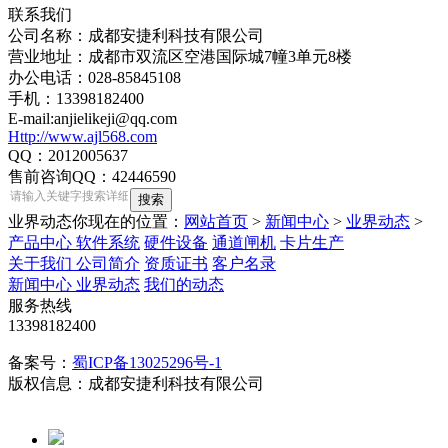
联系我们
公司名称：成都安捷利科技有限公司
营业地址：成都市双流区空港国际城7幢3单元8楼
办公电话：028-85845108
手机：13398182400
E-mail:anjielikeji@qq.com
Http://www.ajl568.com
QQ：2012005637
售前咨询QQ：42446590
业界动态
你现在的位置：
网站首页
>
新闻中心
>
业界动态
>
产品中心
软件系统
硬件设备
通道闸机
卡片生产
关于我们
公司简介
资质证书
客户名录
新闻中心
业界动态
我们的动态
服务热线
13398182400
备案号：
蜀ICP备13025296号-1
版权信息：成都安捷利科技有限公司