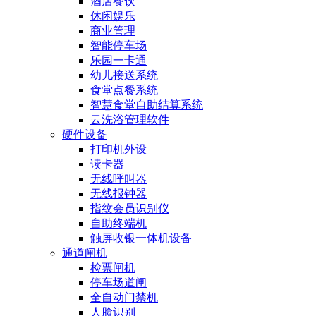
酒店餐饮
休闲娱乐
商业管理
智能停车场
乐园一卡通
幼儿接送系统
食堂点餐系统
智慧食堂自助结算系统
云洗浴管理软件
硬件设备
打印机外设
读卡器
无线呼叫器
无线报钟器
指纹会员识别仪
自助终端机
触屏收银一体机设备
通道闸机
检票闸机
停车场道闸
全自动门禁机
人脸识别