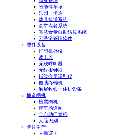
商业管理
智能停车场
乐园一卡通
幼儿接送系统
食堂点餐系统
智慧食堂自助结算系统
云洗浴管理软件
硬件设备
打印机外设
读卡器
无线呼叫器
无线报钟器
指纹会员识别仪
自助终端机
触屏收银一体机设备
通道闸机
检票闸机
停车场道闸
全自动门禁机
人脸识别
卡片生产
人像证卡