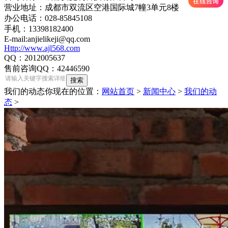
营业地址：成都市双流区空港国际城7幢3单元8楼
办公电话：028-85845108
手机：13398182400
E-mail:anjielikeji@qq.com
Http://www.ajl568.com
QQ：2012005637
售前咨询QQ：42446590
我们的动态
你现在的位置：
网站首页
>
新闻中心
>
我们的动
态
>