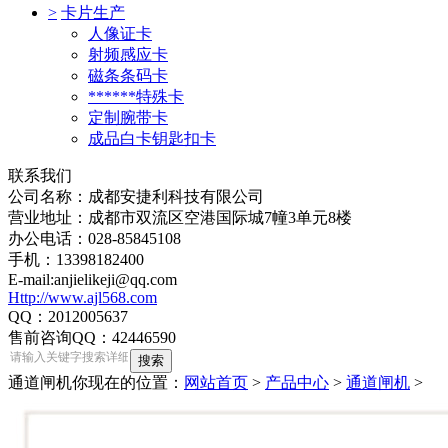
>
卡片生产
人像证卡
射频感应卡
磁条条码卡
******特殊卡
定制腕带卡
成品白卡钥匙扣卡
联系我们
公司名称：成都安捷利科技有限公司
营业地址：成都市双流区空港国际城7幢3单元8楼
办公电话：028-85845108
手机：13398182400
E-mail:anjielikeji@qq.com
Http://www.ajl568.com
QQ：2012005637
售前咨询QQ：42446590
通道闸机
你现在的位置：
网站首页
>
产品中心
>
通道闸机
>