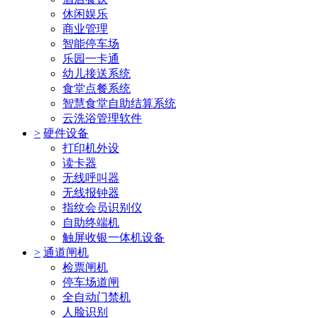
休闲娱乐
商业管理
智能停车场
乐园一卡通
幼儿接送系统
食堂点餐系统
智慧食堂自助结算系统
云洗浴管理软件
>
硬件设备
打印机外设
读卡器
无线呼叫器
无线报钟器
指纹会员识别仪
自助终端机
触屏收银一体机设备
>
通道闸机
检票闸机
停车场道闸
全自动门禁机
人脸识别