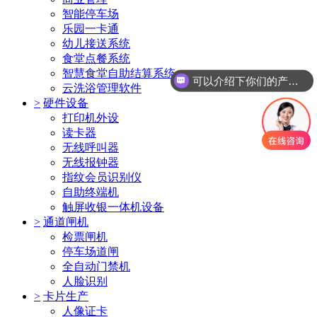
智能停车场
乐园一卡通
幼儿接送系统
食堂点餐系统
智慧食堂自助结算系统
可以介绍下你们的产品么
云洗浴管理软件
>
硬件设备
打印机外设
读卡器
无线呼叫器
无线报钟器
指纹会员识别仪
自助终端机
触屏收银一体机设备
>
通道闸机
检票闸机
停车场道闸
全自动门禁机
人脸识别
>
卡片生产
人像证卡