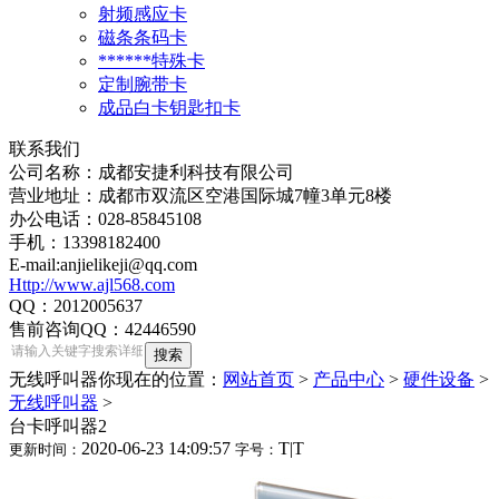
射频感应卡
磁条条码卡
******特殊卡
定制腕带卡
成品白卡钥匙扣卡
联系我们
公司名称：成都安捷利科技有限公司
营业地址：成都市双流区空港国际城7幢3单元8楼
办公电话：028-85845108
手机：13398182400
E-mail:anjielikeji@qq.com
Http://www.ajl568.com
QQ：2012005637
售前咨询QQ：42446590
无线呼叫器
你现在的位置：
网站首页
>
产品中心
>
硬件设备
>
无线呼叫器
>
台卡呼叫器2
2020-06-23 14:09:57
T
|
T
更新时间：
字号：