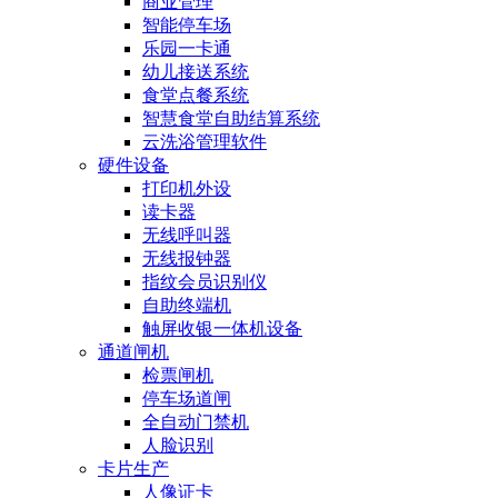
商业管理
智能停车场
乐园一卡通
幼儿接送系统
食堂点餐系统
智慧食堂自助结算系统
云洗浴管理软件
硬件设备
打印机外设
读卡器
无线呼叫器
无线报钟器
指纹会员识别仪
自助终端机
触屏收银一体机设备
通道闸机
检票闸机
停车场道闸
全自动门禁机
人脸识别
卡片生产
人像证卡